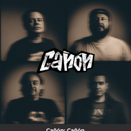
.
You're all set!
Cañón: Cañón