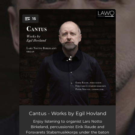
.
15
You're all set!
Cantus VII, Op. 132: I.
05:59
Cantus - Works by Egil Hovland
Enjoy listening to organist Lars Notto
Cantus VII, Op. 132: II.
05:43
Birkeland, percussionist Eirik Raude and
Forsvarets Stabsmusikkorps under the baton