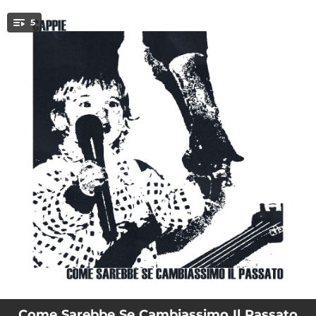
.
5
You're all set!
--
Forse È Il Destino
--
Soli Al Mondo
--
Rètina
--
Pensieri Notturni
--
Felicità
Come Sarebbe Se Cambiassimo Il Passato