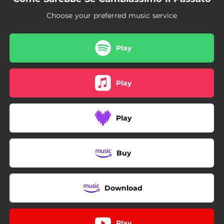
Choose your preferred music service
Play
Play
Play
Buy
Download
Play