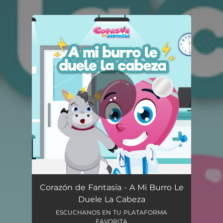
You're all set!
A Mi Burro Le Duele La Cabeza
02:13
Corazón de Fantasía - A Mi Burro Le
Duele La Cabeza
ESCUCHANOS EN TU PLATAFORMA
FAVORITA