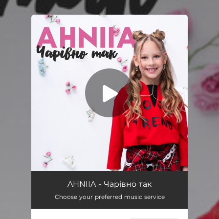
.
You're all set!
Чарівно так
02:33
AHNIIA - Чарівно так
Choose your preferred music service