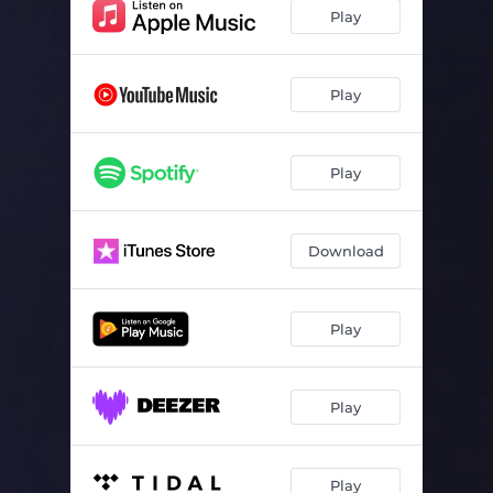
Момент
03:26
Play
Ой, ти дівчино… (feat. Marina Chayka)
03:04
Сяйво краси
04:32
Play
Післямова
01:25
Play
Download
Play
Play
Play