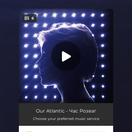
6
You're all set!
Чуєш
03:50
Our Atlantic - Час Розваг
Choose your preferred music service
Час розваг
03:29