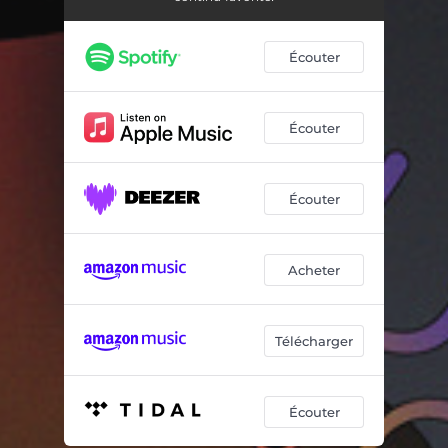
Ariane
03:28
Superstitions
03:02
Écouter
Nuages
03:38
Cœur de pierre
04:55
Écouter
Fond d’écran
03:46
Écouter
Poussière
03:44
Hualien
02:24
Acheter
Damoclès
03:52
Télécharger
Écouter