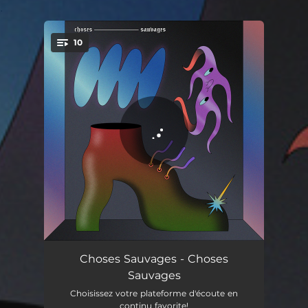
.
10
You're all set!
Le palais des erreurs
03:34
Choses Sauvages - Choses
Sauvages
La valse des trottoirs
02:38
Choisissez votre plateforme d'écoute en
continu favorite!