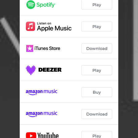
Vienmēr
04:02
Play
Diena vai nakts
03:34
Vēlreiz un vēlreiz
04:00
Play
Tālāk
03:07
Download
Tu man esi viss
03:51
Ielai pāri
03:02
Play
Mēs esam viens
03:20
Dienā, kad pārstās līt
03:20
Buy
Neviens
03:31
Tālāk ir tuvāk
03:19
Download
Play