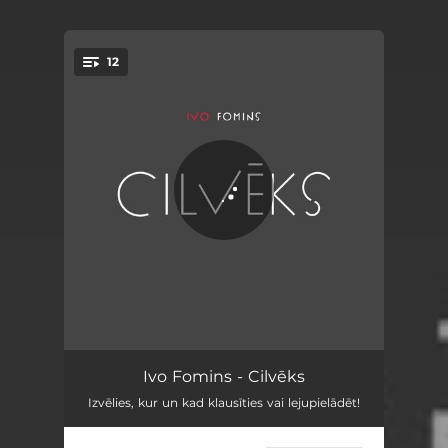
12
You're all set!
Lai jau deg
03:14
Ivo Fomins - Cilvēks
Izvēlies, kur un kad klausīties vai lejupielādēt!
Cilvēks
03:34