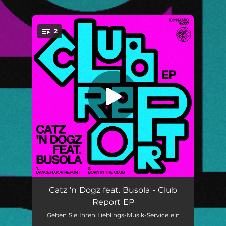
.
2
You're all set!
Dancefloor Report (feat. Busola)
--
Catz ’n Dogz feat. Busola - Club
Report EP
Born In The Club (feat. Busola)
--
Geben Sie Ihren Lieblings-Musik-Service ein