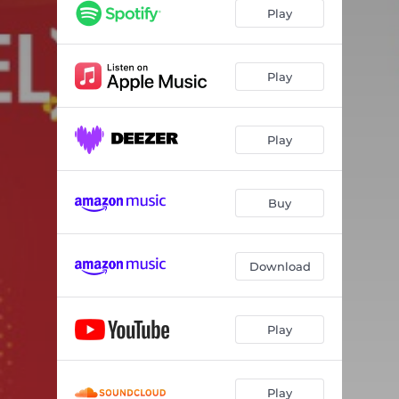
Brasil (Ao Vivo)
03:11
Play
Play
Play
Buy
Download
Play
Play