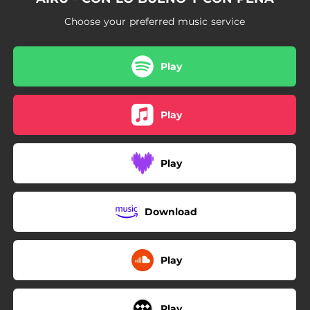
02:55
Más del límite
Choose your preferred music service
02:50
Intento mirarte como si no tuvieses otra elección
05:12
Bailar sobre mi espalda
Play
03:47
Bailar sobre mi espalda - Sped Up
Play
Play
Download
Play
Play