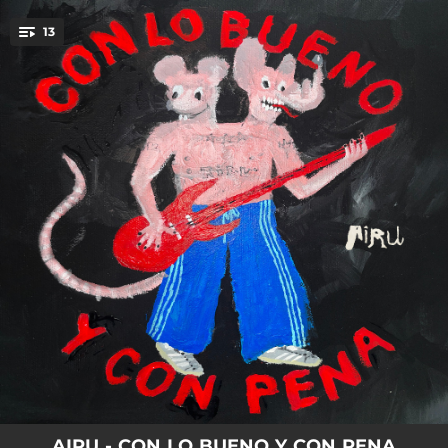
.
13
You're all set!
03:53
Verte de espaldas
02:52
Es todo un encierro
03:15
Coloco los pies
03:24
Es por tu bien
03:46
Y hasta aquí
02:30
Cuenta cuenta cuenta
03:32
En el más allá
02:34
¿Qué es lo que sabes de mí?
03:31
¿Cuánto más dices que va a durar?
AIRU - CON LO BUENO Y CON PENA