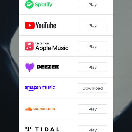
Play
Play
Play
Play
Download
Play
Play