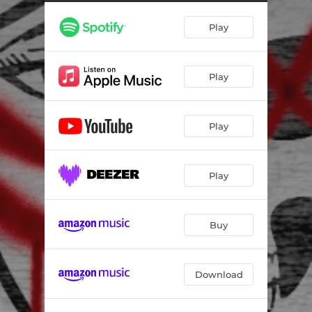
TIRA I ARRASTRE
02:43
Play
I NO TINDRÀS
03:46
LA MANCHEGA
03:39
Play
NO EM PARA L' AIRE
01:15
MOU EL PUTXERO
02:28
Play
ANIREM
02:57
MYLOVAH
03:16
Play
Ximotek
02:55
Buy
Download