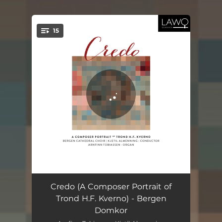
15
You're all set!
Intrada over en norsk langeleiklåt
02:30
Credo (A Composer Portrait of
Trond H.F. Kverno) - Bergen
Canticum Zachariae
05:32
Domkor