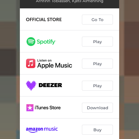
Toccata over "Herre Gud, ditt dyre navn og ære"
04:14
Arnfinn Tobiassen, Kjetil Almenning
Stabat Mater Dolorosa
07:09
Go To
Agnus Dei
02:04
Salve Regina
07:20
Play
Triptychon II: Olav Åsteson – Rex perpetuus Norvegiae
04:03
Triptychon II: Sæle Gullmor mi – Sancta Dei Genitrix
03:29
Play
Triptychon II: Sankte Såle-Mikkjel – Signifer sanctus Michaël
03:44
Play
Ave Maria
03:14
Intrada over hymnen "Rex Olavus"
02:47
Download
Tre folketonefantasier: Fantasi 1. Inga litimor
04:36
Tre folketonefantasier: Fantasi 2. Å kongen han stod ved høgelofts sval
03:13
Buy
Tre folketonefantasier: Fantasi 3. Gudmund og Signe-liti
02:27