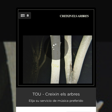
8
You're all set!
Elements
06:02
TOU - Creixin els arbres
Elija su servicio de música preferido
El temps
04:14