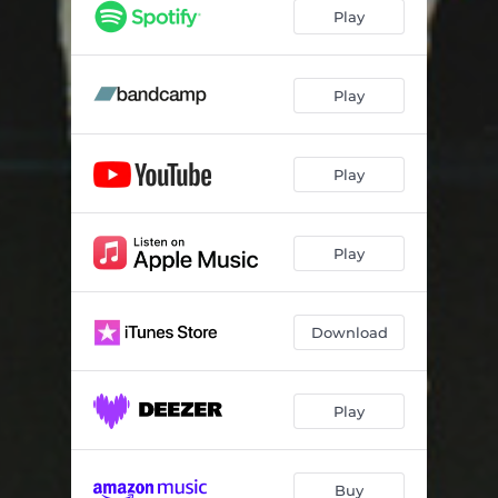
Cançó d’amor ignorada
05:08
Play
La guerra
03:49
Se'm va fer gran
03:42
Play
El nen techno de Montjuïc
03:22
Play
Responsabilitat existencial
03:06
Diferent a la resta del món
03:35
Play
Download
Play
Buy