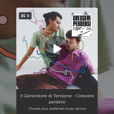
.
6
You're all set!
A farci male
03:18
Il Generatore di Tensione - Crescere
perdersi
Tachicardia e sigarette
03:23
Choose your preferred music service