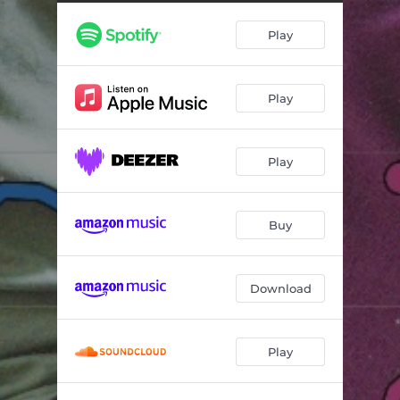
La tua notte
04:37
Play
Buon compleanno
02:52
Le onde
03:40
Play
Per scrivere canzoni
03:53
Play
Buy
Download
Play