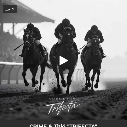
.
9
WORD
You're all set!
03:21
WORD
03:09
Plazas y Serpientes
03:43
Ya'll food for flies (feat. Cres One)
02:51
Círculo de fuego (feat. Lil Aiden)
03:09
Nada más (feat. Dj Neas)
02:44
Anillo de oro
02:57
Luces Azules
03:42
SUPERHEAVYWEIGHT (feat. Solo K.OS & Dj Neas)
03:25
My way (feat. Dj Neas)
CRIME & Titió "TRIFECTA"