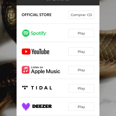
Me Hace Mal
02:25
Falso
02:55
Comprar CD
Volvernos a Amar
03:09
Los Jajas
03:14
Play
Puñales
03:09
Play
Contra Todo Pronóstico
02:53
Veneno
03:37
Play
Para Afuera
02:23
Tensión
03:26
Play
Soñar
02:42
Play