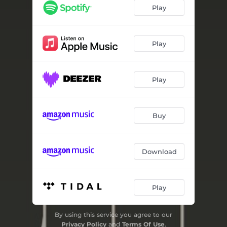
MARACUYA
--
Play
COCOS
--
ADVERTENCIA
04:05
Play
MIAU
--
Play
LABIOS APILADOS
--
MERCADO BLUE
--
Buy
MI PROPIA MUSICA
--
Download
Play
By using this service you agree to our
Privacy Policy
and
Terms Of Use
.