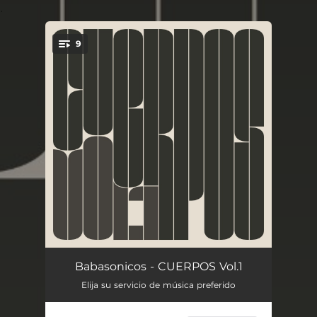
.
9
You're all set!
TIEMPO OFF
--
Babasonicos - CUERPOS Vol.1
Elija su servicio de música preferido
REVELACIONES APARTE
--