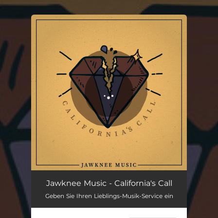
.
You're all set!
California's Call
02:42
Jawknee Music - California's Call
Geben Sie Ihren Lieblings-Musik-Service ein