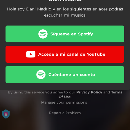
Hola soy Dani Madrid y en los siguientes enlaces podrás
escuchar mi música
Sígueme en Spotify
Accede a mi canal de YouTube
Cuéntame un cuento
By using this service you agree to our
Privacy Policy
and
Terms
Of Use
.
Manage
your permissions
Report a Problem