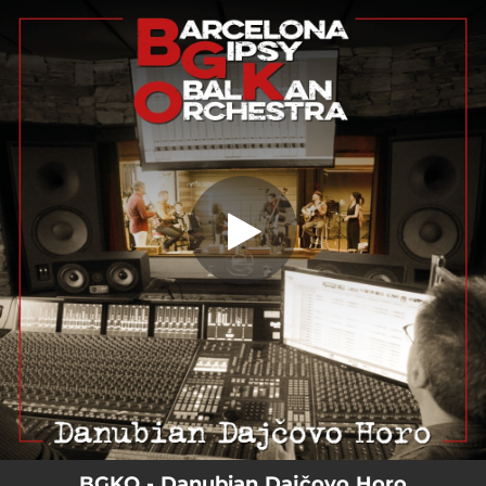
.
Danubian Dajčovo Horo
You're all set!
04:39
Danubian Dajčovo Horo
BGKO - Danubian Dajčovo Horo