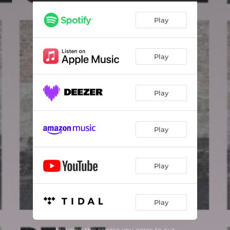
Io amai sempre, et amo forte anchora
--
Play
Tirsi Morir Volea
--
Tirsi, che fai
--
Play
Ancor che col partire
--
Madonna mia famme
--
Play
Amor, ben mi credevo
--
Luci serene e chiare, SV 81
--
Play
Io canterei d’amor
--
Si ch’io vorrei morire, SV 89
--
Play
Cruda Amarilli
--
Play
Mentre che ‘l cor (Prima parte)
--
Quel foco è morto (Seconda parte)
--
By using this service you agree to our