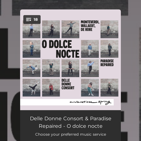
.
18
You're all set!
O dolce nocte
--
Delle Donne Consort & Paradise
Repaired - O dolce nocte
Mentre, lumi Maggior del secol nostro
--
Choose your preferred music service