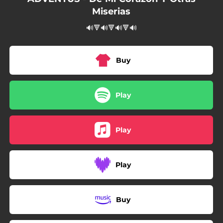
04:39
En paz
Miserias
🔊🔻🔊🔻🔊🔻🔊
Buy
Play
Play
Play
Buy