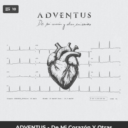
.
10
You're all set!
00:51
Bienvenido Sea
05:20
Muerte en Espiral
05:57
En lo peor
04:51
Inspiración
04:23
De mi corazón y otras miserias
05:13
Nada a favor
04:25
Esencia
06:10
¿Cuántas lágrimas?
04:11
Ser yo
ADVENTUS - De Mi Corazón Y Otras