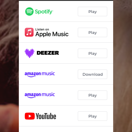
Play
Play
Play
Download
Play
Play