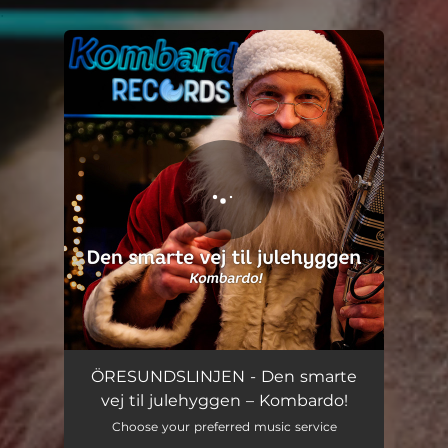
.
You're all set!
Den smarte vej til julehyggen – Kombardo!
01:28
ÖRESUNDSLINJEN - Den smarte
vej til julehyggen – Kombardo!
Choose your preferred music service