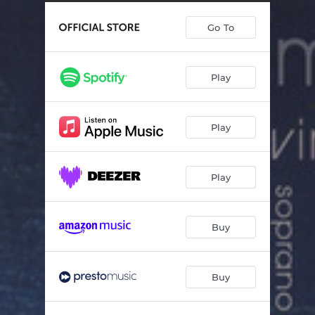
Ritus - Musik Für Bratche (1999)
11:04
Go To
I. Meditasjon
02:11
II. Meditasjon
03:10
Play
III. Meditasjon
01:55
IV. Meditasjon
03:20
Play
V. Meditasjon
01:51
V1. Meditasjon
04:45
Play
Buy
Buy