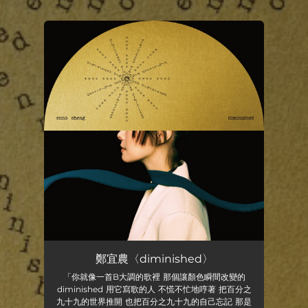
.
You're all set!
鄭宜農〈diminished〉
「你就像一首B大調的歌裡 那個讓顏色瞬間改變的
diminished 用它寫歌的人 不慌不忙地哼著 把百分之
九十九的世界推開 也把百分之九十九的自己忘記 那是