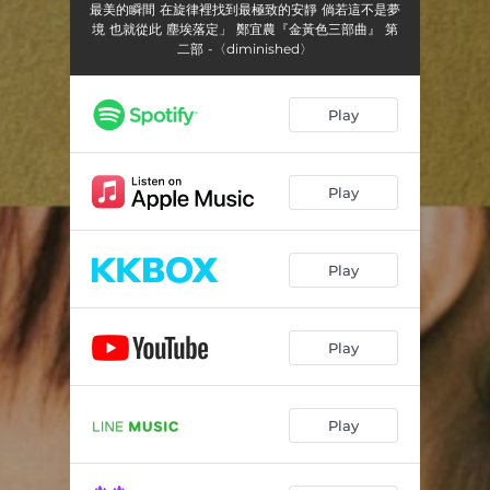
最美的瞬間 在旋律裡找到最極致的安靜 倘若這不是夢
境 也就從此 塵埃落定」 鄭宜農『金黃色三部曲』 第
二部 -〈diminished〉
Play
Play
Play
Play
Play