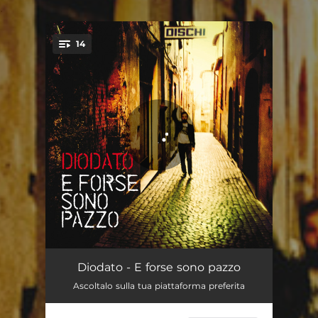
.
14
You're all set!
Mi fai morire
02:43
Diodato - E forse sono pazzo
Ascoltalo sulla tua piattaforma preferita
Ubriaco
03:43