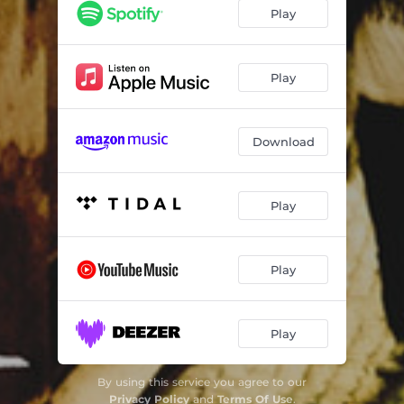
Ma che vuoi
02:49
Play
E forse sono pazzo
04:09
I miei demoni
03:10
Play
Panico
03:07
Download
Capello bianco
05:38
Patologia
05:28
Play
Amore che vieni amore che vai
04:13
Se solo avessi un altro
03:43
Play
E non so neanche tu chi sei
04:04
Gli alberi
04:30
Play
Babilonia
03:26
By using this service you agree to our
I miei demoni - Live at Angelo Mai, Roma
04:07
Privacy Policy
and
Terms Of Use
.