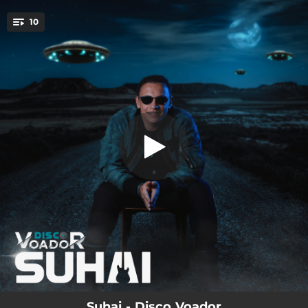
.
10
Leve
You're all set!
02:41
Leve
03:10
1000 Motivos
02:43
Amanhã
02:40
Disco Voador
02:59
Chama
03:05
Tudo com Você
02:56
O Mundo é dos Loucos
02:49
Honestamente Imperfeito
03:22
Por Amor
Suhai - Disco Voador