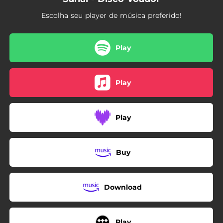
02:30
Pressa
Escolha seu player de música preferido!
Play
Play
Play
Buy
Download
Play