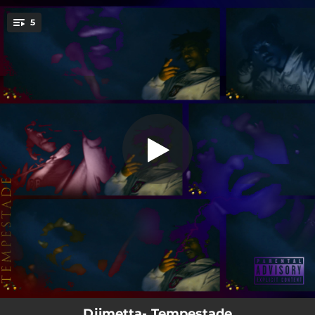
.
5
Vida Que Quero
You're all set!
03:24
Vida Que Quero
02:40
Bag Comigo
01:46
Taco Que Cotas
03:40
Com Deus (Skit)
02:50
Deste Mundo
Djimetta- Tempestade