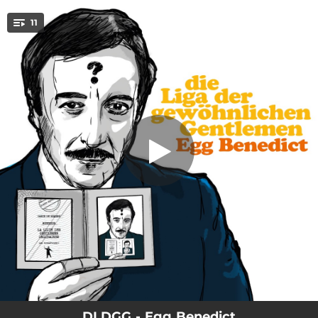
.
11
Es ist immer Sommer irgendwo
You're all set!
03:01
Es ist immer Sommer irgendwo
03:04
Song für die ALU
03:02
Picknick auf Schloss Mühlenhof
03:05
Ein Dienstag in Dur (Es ist Frühling)
02:29
Sonniges Süd Schwabing
03:37
Wenn du ein Problem hast
02:52
Ich geh lieber allein
02:50
Ist Gunther da?
02:44
Paare vorm Kino
DLDGG - Egg Benedict