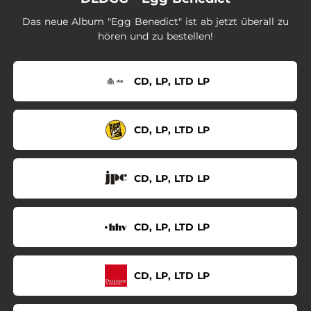
02:58
Hedy Lamarrs siebter Mann
Das neue Album "Egg Benedict" ist ab jetzt überall zu
01:42
Chez Delmonico's
hören und zu bestellen!
CD, LP, LTD LP
CD, LP, LTD LP
CD, LP, LTD LP
CD, LP, LTD LP
CD, LP, LTD LP