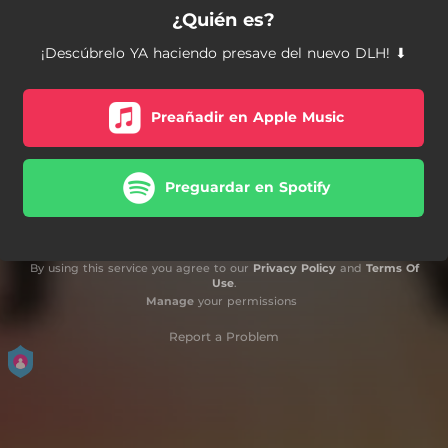
¿Quién es?
¡Descúbrelo YA haciendo presave del nuevo DLH! ⬇
Preañadir en Apple Music
Preguardar en Spotify
By using this service you agree to our
Privacy Policy
and
Terms Of
Use
.
Manage
your permissions
Report a Problem