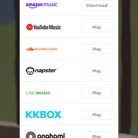
Download
Die Nackten Schnarchen
03:50
Play
Play
Play
Play
Play
Play