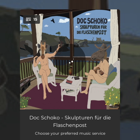
15
You're all set!
Luft
01:10
Doc Schoko - Skulpturen für die
Flaschenpost
Hey Du!
03:03
Choose your preferred music service