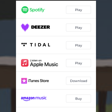
Die kleinste Party der Welt - Clubmix
02:54
Play
Garten
03:13
Bin ich nicht da
02:25
Play
Papierkram
02:23
Flamingo
03:19
Play
Veranda
04:34
Berlin könnt ihr haben
03:42
Play
Impuls
00:45
Geht's mir gut
04:12
Download
Tanz und Gesang
02:58
Buy
Raumpilot
02:06
Freitag Nacht
03:40