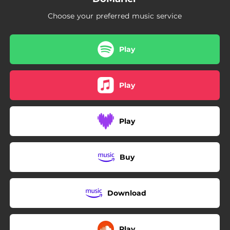
02:22
Tes décisions
Choose your preferred music service
03:20
Dis-moi tout
03:14
Ton monde à toi
Play
02:14
Comment te dire adieu
Play
Play
Buy
Download
Play