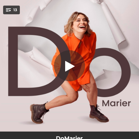
.
13
La route de l'Ouest
You're all set!
02:31
La route de l'Ouest
03:01
Hélicoptère
02:56
La fourmi
02:40
Costa Rica
02:50
Aussi brave que toi
03:21
Autour de nous deux
02:13
Chloé
03:01
Un pas devant l'autre
02:30
Shack dans l'bois
DoMarier