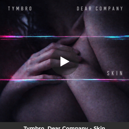
.
Skin
You're all set!
04:06
Skin
Tymbro, Dear Company - Skin