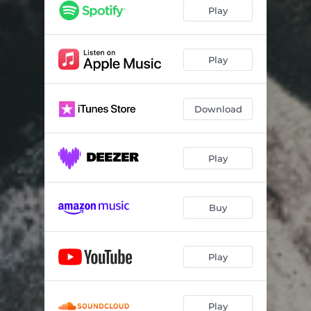
Nada Ni Nadie
03:45
Play
Ausencia I I
03:17
Gracias, Adios
03:57
Play
Recuerdos
07:42
Download
Play
Buy
Play
Play