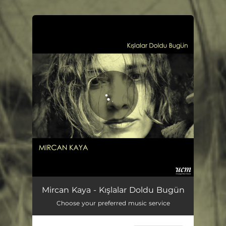
.
You're all set!
Kışlalar Doldu Bugün
04:34
Mircan Kaya - Kışlalar Doldu Bugün
Choose your preferred music service