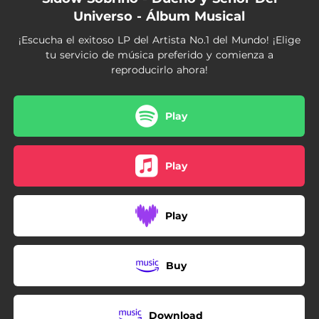
03:28
Con las Manos Arriba
Universo - Álbum Musical
03:14
Tu Me Enloqueces
¡Escucha el exitoso LP del Artista No.1 del Mundo! ¡Elige
tu servicio de música preferido y comienza a
reproducirlo ahora!
Play
Play
Play
Buy
Download