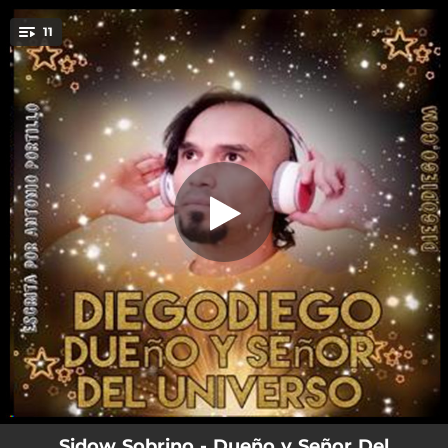
.
11
Es una Fiera
You're all set!
03:15
Es una Fiera
03:30
Espinas y Caricias
03:29
Dueño y Señor del Universo
03:13
En Tu Cama Quiero Amanecer
03:43
Mas Caliente Que el Sol
03:21
Enamorado
03:44
Perreando
02:55
Que Aventura
02:56
Caprichosa
Sidow Sobrino - Dueño y Señor Del