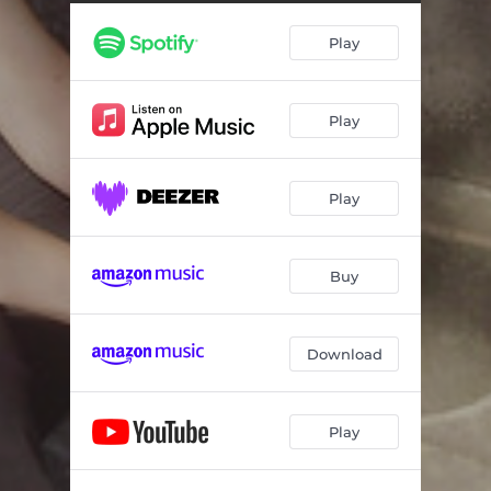
Play
Play
Play
Buy
Download
Play