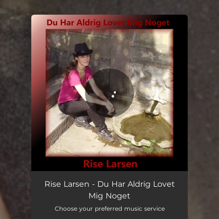
.
You're all set!
Du Har Aldrig Lovet Mig Noget
04:04
Rise Larsen - Du Har Aldrig Lovet
Mig Noget
Choose your preferred music service