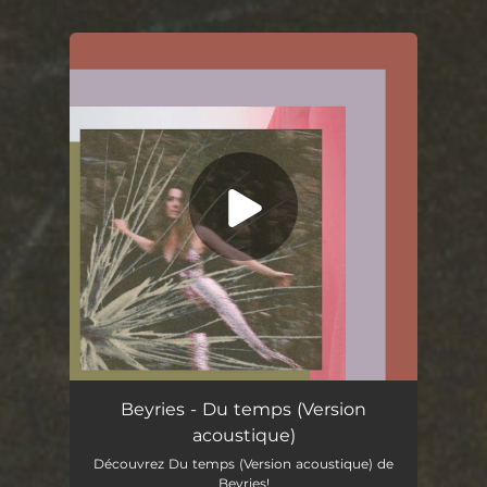
You're all set!
Du temps (Version acoustique)
03:14
Beyries - Du temps (Version
acoustique)
Découvrez Du temps (Version acoustique) de
Beyries!