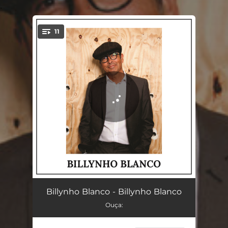
.
11
You're all set!
Parti Capuri
04:00
Billynho Blanco - Billynho Blanco
Ouça:
John Lennon
03:08