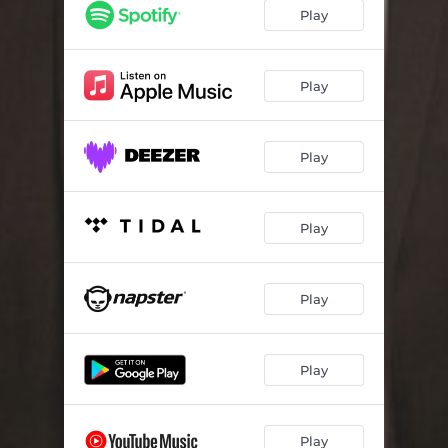
O Nome da Cidade
04:20
Play
Lucy
04:14
Onda (Estrada do Nada)
03:52
Play
Vai, Mas Não Me Esquece
04:35
Play
Mes Amis
04:13
O Gosto da Fruta
02:19
Play
Someone (Pedra da Gávea)
03:57
Let's Be Strangers Again
03:15
Play
Manhattan
01:46
Play
Play