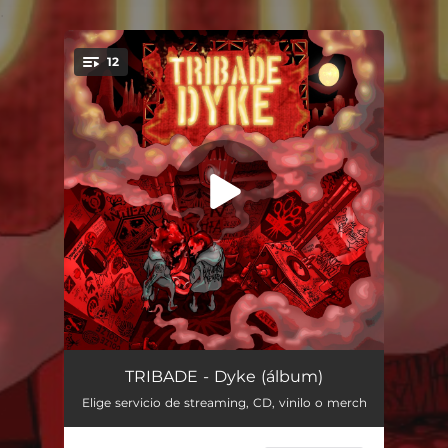
.
12
You're all set!
Las Buenas (feat. ZEP)
03:36
TRIBADE - Dyke (álbum)
Elige servicio de streaming, CD, vinilo o merch
Cuando Salgo Pa' la Calle
03:33