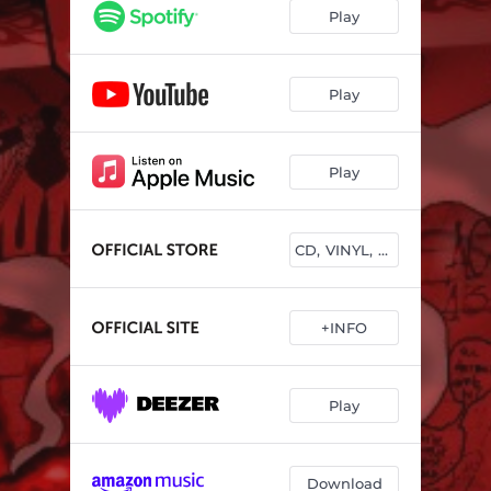
We Don't Care (feat. Las Ninyas del Corro)
03:58
Play
La Vergüenza
03:30
La Novia de la Muerte (Interludio)
01:11
Play
Nana de Hierro (feat. Clara Peya)
03:30
Play
Kartikkeya
03:55
Dyke
03:47
CD, VINYL, MERCH
Todo Esto Era Campo
03:30
Alabama (feat. Falsalarma)
04:13
+INFO
Créixer
03:10
Deserta
03:03
Play
Download