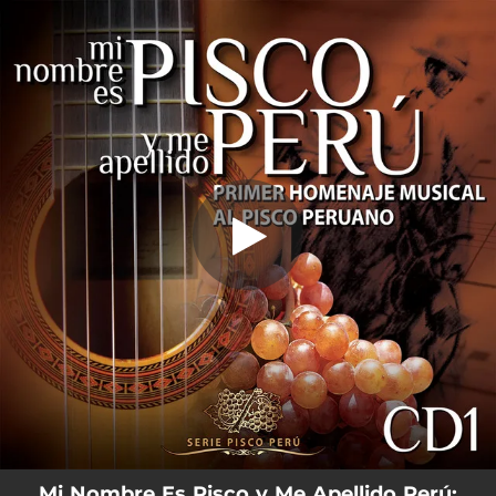
.
You're all set!
Mi Nombre Es Pisco y Me Apellido Perú: