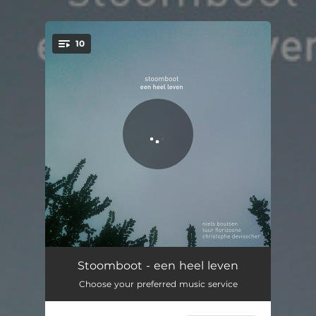
.
10
You're all set!
kerst
02:48
Stoomboot - een heel leven
Choose your preferred music service
andersom
03:29