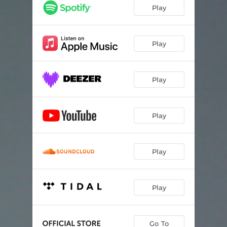
pompeï
03:19
Play
mentos
03:19
samen soms alleen
02:56
Play
help
05:23
Play
het is ok
03:21
nachtegaal
02:24
Play
doe uw job
03:12
ik zoek naar de woorden
04:32
Play
Play
Go To