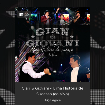
.
20
You're all set!
Faz de Conta (L´italiano) - Ao Vivo
05:39
Gian & Giovani - Uma História de
Sucesso (ao Vivo)
Põe Pra Ferver - Ao Vivo
03:13
Ouça Agora!