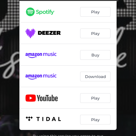
Eu Busco uma Estrela - Ao Vivo
03:59
Play
Dou a Cara Pra Bater - Ao Vivo
03:11
Não Vivo Sem Você - Ao Vivo
04:24
Play
Caçador de Corações - Ao Vivo
02:59
Olha Amor - Ao Vivo
03:24
Buy
Taça de Pranto - Ao Vivo
03:26
Roupa De Lua-de-Mel - Ao Vivo
03:34
Download
Entre o Beijo e a Boca - Ao Vivo
04:40
Página de Amigos - Ao Vivo
03:45
Play
Mil Corações - Ao Vivo
04:05
Play
Peão de Vitrine - Ao Vivo
03:03
Vai Pescar Moçada - Ao Vivo
03:41
By using this service you agree to our