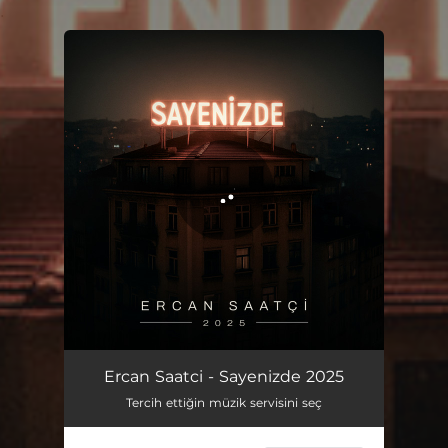
.
You're all set!
Sayenizde
02:08
Ercan Saatci - Sayenizde 2025
Tercih ettiğin müzik servisini seç