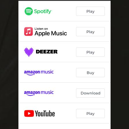
Saveiros
03:53
Play
Na Ilha de Lia, No Barco de Rosa
04:03
O Amor É Chama
04:12
Play
Canto Triste
03:17
Viola Enluarada
04:18
Play
Alegre Menina
03:30
Passa por Mim
03:55
Buy
Velho Piano
04:03
Dos Navegantes
05:01
Download
Corrida de Jangada
02:13
Play