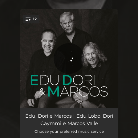
.
12
You're all set!
Na Ribeira Deste Rio
04:38
Edu, Dori e Marcos | Edu Lobo, Dori
Caymmi e Marcos Valle
Bloco do Eu Sozinho
03:11
Choose your preferred music service