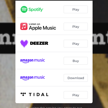
Toda edad - Remasterizado
03:10
Play
Y decídete mi amor - Remasterizado
02:24
Sin tu permiso - Remasterizado
02:34
Play
Lázaro y Georgina - Remasterizado
03:31
Indefinidamente - Remasterizado
03:54
Play
El velo luminoso - Remasterizado
02:53
Eva - Remasterizado
02:42
Buy
Hay que recordar - Remasterizado
02:11
De los dos - Remasterizado
03:56
Download
Nuevas ansiedades - Remasterizado
02:54
Play
In memoriam Lázaro - Remasterizado
03:01
By using this service you agree to our