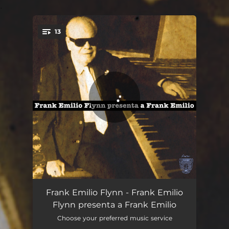
.
13
You're all set!
Si me dices que si - Remasterizado
02:13
Frank Emilio Flynn - Frank Emilio
Flynn presenta a Frank Emilio
Tú y mi música - Remasterizado
03:21
Choose your preferred music service