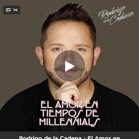
.
14
Corro Vuelo Me Acelero
You're all set!
06:16
Corro Vuelo Me Acelero
08:40
Popurrí Pirulí: Yo Lo Comprendo / Soy Lo Prohibido / a Qué No Te Atreves / Verónica
03:18
Con Más de Dos
03:30
Cosas del Alma
04:15
Si No Estuvieras
05:10
Pecado
03:38
Transtornado
03:47
Callejero
03:44
Tu Único Defecto
Rodrigo de la Cadena - El Amor en