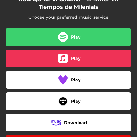
03:02
A Partir de Mañana
Tiempos de Milenials
03:25
Pruebo
Choose your preferred music service
04:37
Cuando Me Besas
Play
04:07
Locura Mía
04:08
Este Tiempo
Play
Play
Play
Download