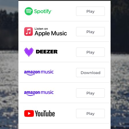
Play
Play
Play
Download
Play
Play