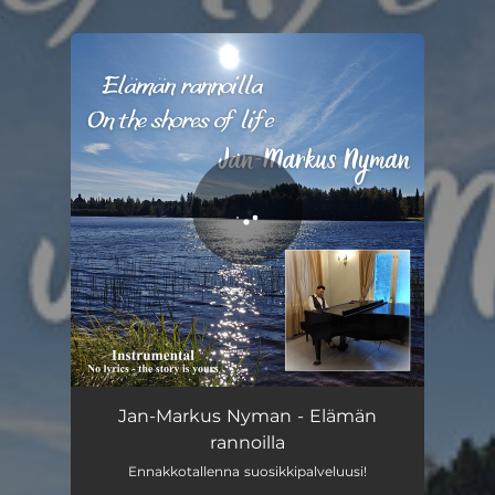
.
You're all set!
Elämän rannoilla
02:55
Jan-Markus Nyman - Elämän
rannoilla
Ennakkotallenna suosikkipalveluusi!